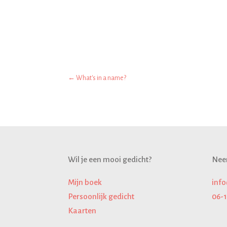
←
What's in a name?
Wil je een mooi gedicht?
Nee
Mijn boek
inf
Persoonlijk gedicht
06-
Kaarten