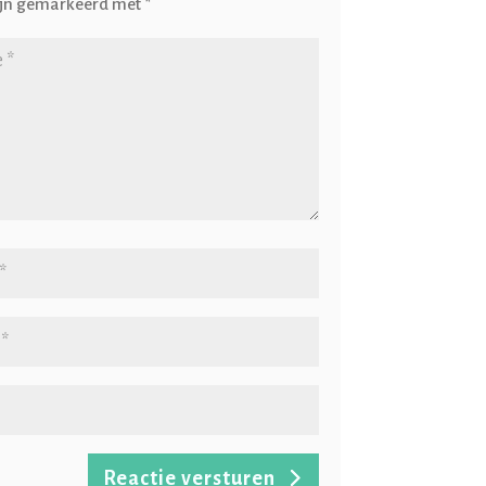
ijn gemarkeerd met
*
Reactie versturen