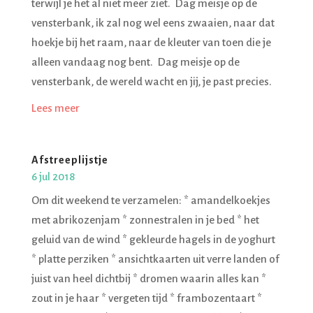
terwijl je het al niet meer ziet. Dag meisje op de
vensterbank, ik zal nog wel eens zwaaien, naar dat
hoekje bij het raam, naar de kleuter van toen die je
alleen vandaag nog bent. Dag meisje op de
vensterbank, de wereld wacht en jij, je past precies.
Lees meer
Afstreeplijstje
6 jul 2018
Om dit weekend te verzamelen: * amandelkoekjes
met abrikozenjam * zonnestralen in je bed * het
geluid van de wind * gekleurde hagels in de yoghurt
* platte perziken * ansichtkaarten uit verre landen of
juist van heel dichtbij * dromen waarin alles kan *
zout in je haar * vergeten tijd * frambozentaart *