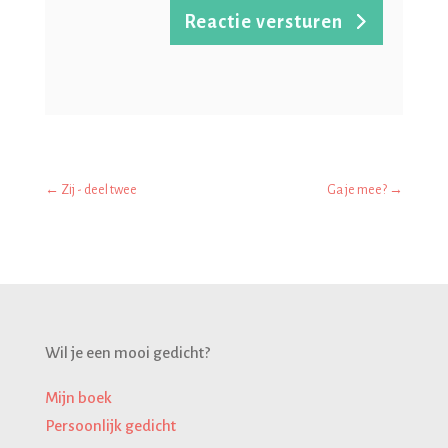
Reactie versturen
←
Zij - deel twee
Ga je mee?
→
Wil je een mooi gedicht?
Mijn boek
Persoonlijk gedicht