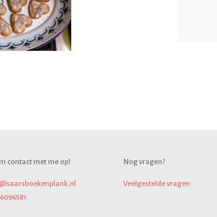
m contact met me op!
Nog vragen?
o@saarsboekenplank.nl
Veelgestelde
vragen
16096581