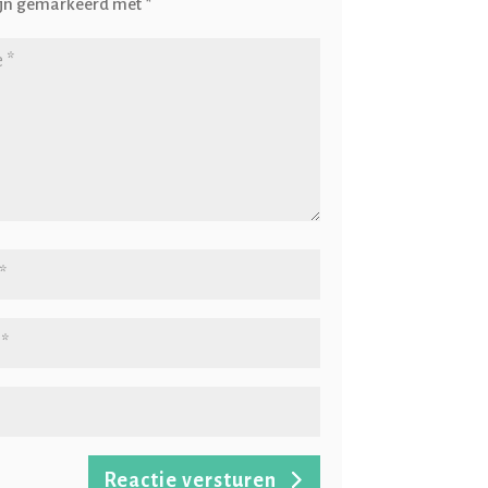
ijn gemarkeerd met
*
Reactie versturen